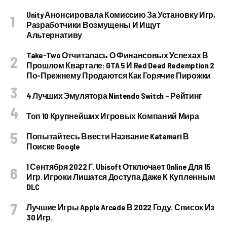
Unity Анонсировала Комиссию За Установку Игр,
Разработчики Возмущены И Ищут
Альтернативу
Take-Two Отчиталась О Финансовых Успехах В
Прошлом Квартале: GTA 5 И Red Dead Redemption 2
По-Прежнему Продаются Как Горячие Пирожки
4 Лучших Эмулятора Nintendo Switch – Рейтинг
Топ 10 Крупнейших Игровых Компаний Мира
Попытайтесь Ввести Название Katamari В
Поиске Google
1 Сентября 2022 Г. Ubisoft Отключает Online Для 15
Игр. Игроки Лишатся Доступа Даже К Купленным
DLC
Лучшие Игры Apple Arcade В 2022 Году. Список Из
30 Игр.