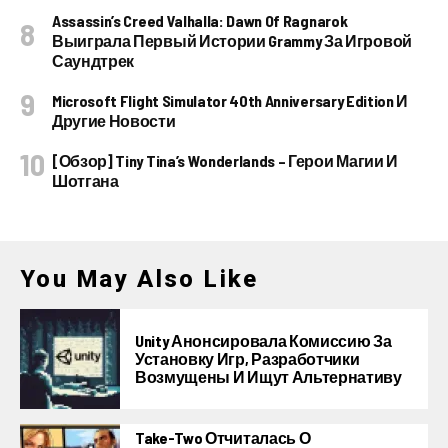
Assassin’s Creed Valhalla: Dawn Of Ragnarok
Выиграла Первый Истории Grammy За Игровой
Саундтрек
Microsoft Flight Simulator 40th Anniversary Edition И
Другие Новости
[Обзор] Tiny Tina’s Wonderlands – Герои Магии И
Шотгана
You May Also Like
Unity Анонсировала Комиссию За
Установку Игр, Разработчики
Возмущены И Ищут Альтернативу
Take-Two Отчиталась О