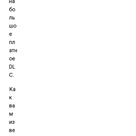
на
бо
ль
шо
е
пл
атн
ое
DL
C.
Ка
к
ва
м
из
ве