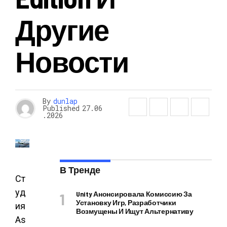
Другие
Новости
By
dunlap
Published
27.06
.2026
В Тренде
Ст
уд
Unity Анонсировала Комиссию За
Установку Игр, Разработчики
ия
Возмущены И Ищут Альтернативу
As