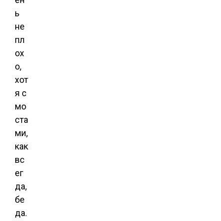
ь
не
пл
ох
о,
хот
я с
мо
ста
ми,
как
вс
ег
да,
бе
да.