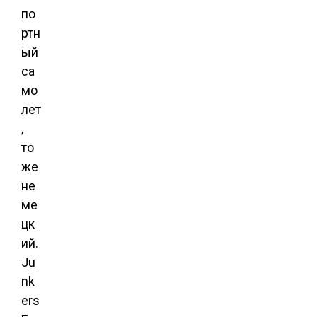
по
ртн
ый
са
мо
лет
,
то
же
не
ме
цк
ий.
Ju
nk
ers