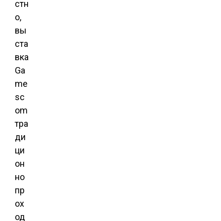
стн
о,
вы
ста
вка
Ga
me
sc
om
тра
ди
ци
он
но
пр
ох
од