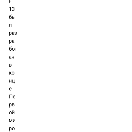
F
13
бы
л
раз
ра
бот
ан
в
ко
нц
е
Пе
рв
ой
ми
ро