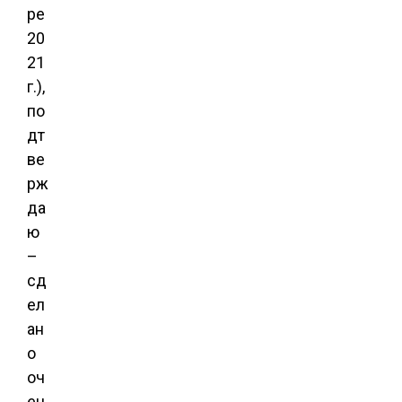
ре
20
21
г.),
по
дт
ве
рж
да
ю
–
сд
ел
ан
о
оч
ен