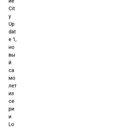
ие
Cit
y
Up
dat
e 1,
но
вы
й
са
мо
лет
из
се
ри
и
Lo