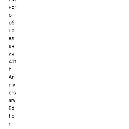
ног
о
об
но
вл
ен
ия
40t
h
An
niv
ers
ary
Edi
tio
n,