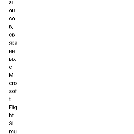
ан
он
со
в,
св
яза
нн
ых
с
Mi
cro
sof
t
Flig
ht
Si
mu