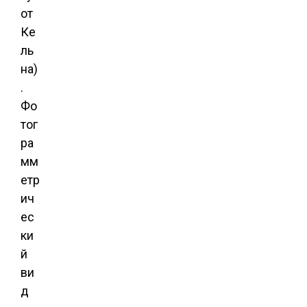
от
Ке
ль
на)
.
Фо
тог
ра
мм
етр
ич
ес
ки
й
ви
д