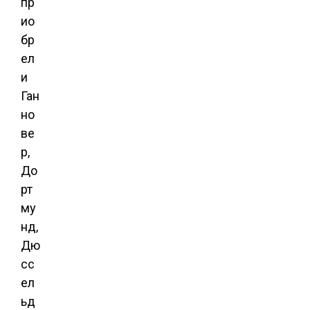
пр
ио
бр
ел
и
Ган
но
ве
р,
До
рт
му
нд,
Дю
сс
ел
ьд