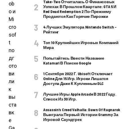
Take-Two Отчиталась О Финансовых
ob
Успехах В Прошлом Квартале: GTA 5 И
o и
Red Dead Redemption 2 По-Прежнему
Продаются Как Горячие Пирожки
Mi
cro
4 Лучших Эмулятора Nintendo Switch –
Рейтинг
sof
t
Топ 10 Крупнейших Игровых Компаний
Мира
по
дг
Попытайтесь Ввести Название
Katamari В Поиске Google
ото
ви
1 Сентября 2022 Г. Ubisoft Отключает
Online Для 15 Игр. Игроки Лишатся
ли
Доступа Даже К Купленным DLC
к
Лучшие Игры Apple Arcade В 2022 Году.
вы
Список Из 30 Игр.
ста
Assassin’s Creed Valhalla: Dawn Of Ragnarok
вк
Выиграла Первый Истории Grammy За
Игровой Саундтрек
е
Ga