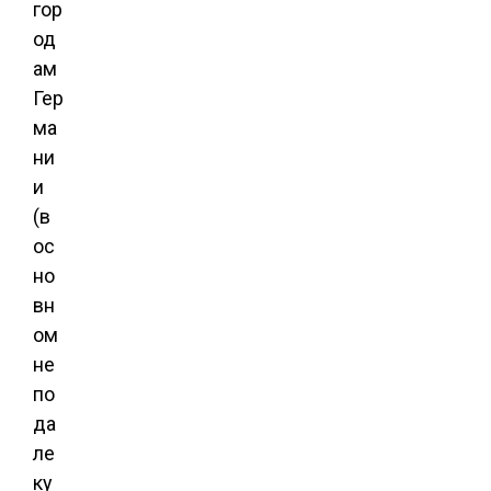
гор
од
ам
Гер
ма
ни
и
(в
ос
но
вн
ом
не
по
да
ле
ку