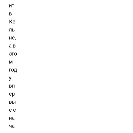
ит
в
Ке
ль
не,
а в
это
м
год
у
вп
ер
вы
е с
на
ча