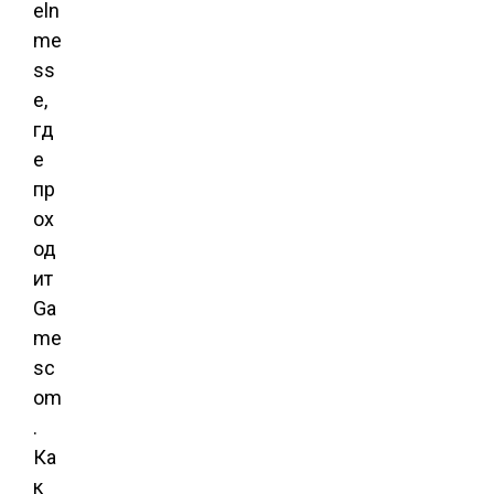
eln
me
ss
e,
гд
е
пр
ох
од
ит
Ga
me
sc
om
.
Ка
к