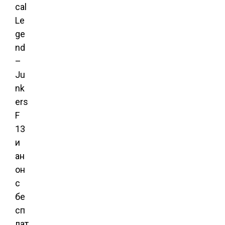
cal
Le
ge
nd
–
Ju
nk
ers
F
13
и
ан
он
с
бе
сп
лат