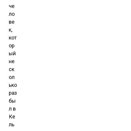
че
ло
ве
к,
кот
ор
ый
не
ск
ол
ько
раз
бы
л в
Ке
ль