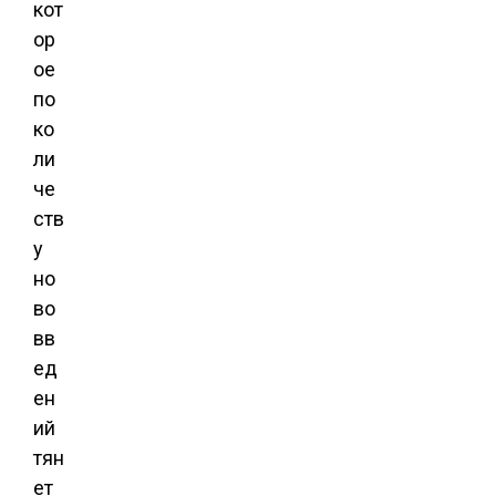
кот
ор
ое
по
ко
ли
че
ств
у
но
во
вв
ед
ен
ий
тян
ет