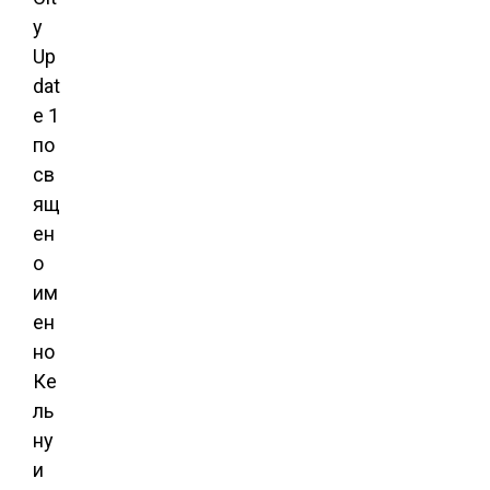
y
Up
dat
e 1
по
св
ящ
ен
о
им
ен
но
Ке
ль
ну
и