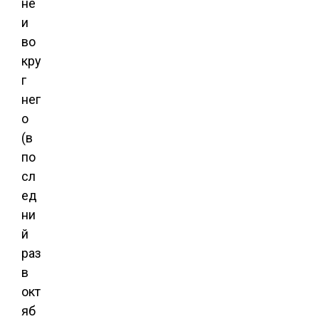
не
и
во
кру
г
нег
о
(в
по
сл
ед
ни
й
раз
в
окт
яб