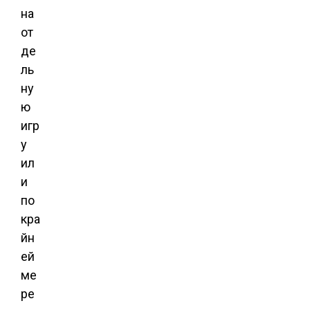
на
от
де
ль
ну
ю
игр
у
ил
и
по
кра
йн
ей
ме
ре