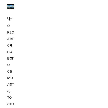
Чт
о
кас
ает
ся
но
вог
о
са
мо
лет
а,
то
это