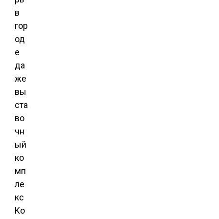
в
гор
од
е
да
же
вы
ста
во
чн
ый
ко
мп
ле
кс
Ko