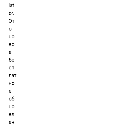
lat
or.
Эт
о
но
во
е
бе
сп
лат
но
е
об
но
вл
ен