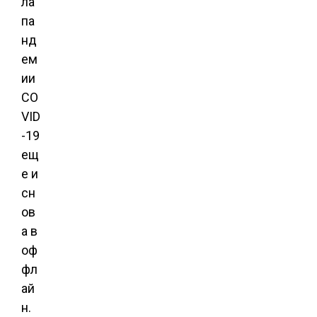
ла
па
нд
ем
ии
CO
VID
-19
ещ
е и
сн
ов
а в
оф
фл
ай
н.