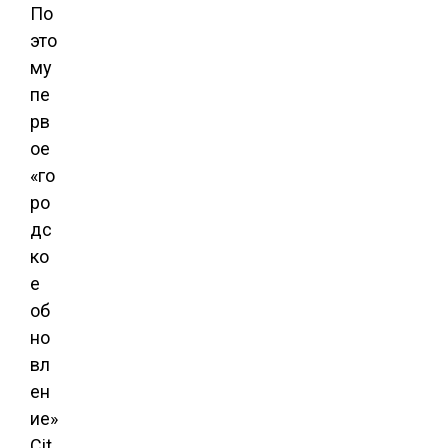
По
это
му
пе
рв
ое
«го
ро
дс
ко
е
об
но
вл
ен
ие»
Cit