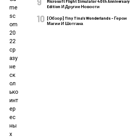
Microsoft Flight Simulator 40th Anniversary
Edition И Другие Новости
me
sc
[Обзор] Tiny Tina’s Wonderlands – Герои
Магии И Шотгана
om
20
22
ср
азу
не
ск
ол
ько
инт
ер
ес
ны
х