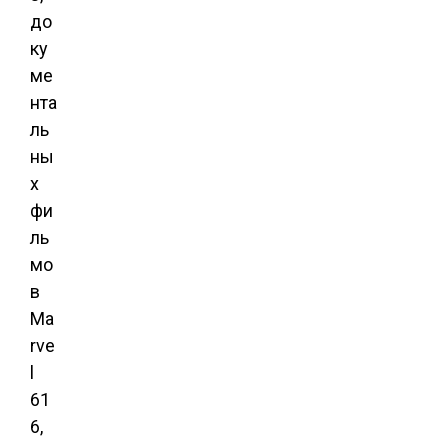
до
ку
ме
нта
ль
ны
х
фи
ль
мо
в
Ma
rve
l
61
6,