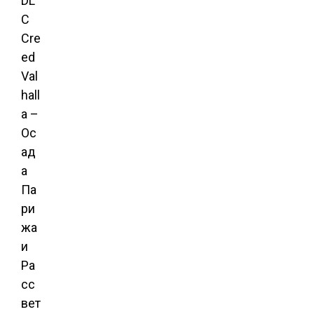
DL
C
Cre
ed
Val
hall
a –
Ос
ад
а
Па
ри
жа
и
Ра
сс
вет