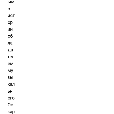
ым
в
ист
ор
ии
об
ла
да
тел
ем
му
зы
кал
ьн
ого
Ос
кар