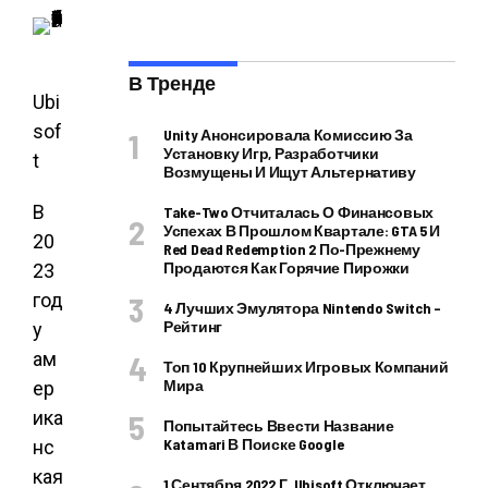
В Тренде
Ubi
sof
Unity Анонсировала Комиссию За
Установку Игр, Разработчики
t
Возмущены И Ищут Альтернативу
В
Take-Two Отчиталась О Финансовых
Успехах В Прошлом Квартале: GTA 5 И
20
Red Dead Redemption 2 По-Прежнему
Продаются Как Горячие Пирожки
23
год
4 Лучших Эмулятора Nintendo Switch –
Рейтинг
у
ам
Топ 10 Крупнейших Игровых Компаний
Мира
ер
ика
Попытайтесь Ввести Название
Katamari В Поиске Google
нс
кая
1 Сентября 2022 Г. Ubisoft Отключает