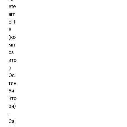
ete
am
Elit
e
(ко
мп
оз
ито
р
Ос
тин
Уи
нто
ри)
,
Cal