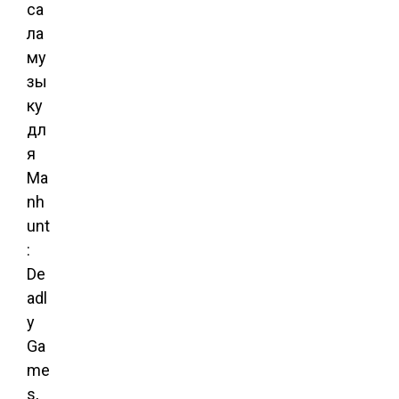
са
ла
му
зы
ку
дл
я
Ma
nh
unt
:
De
adl
y
Ga
me
s,