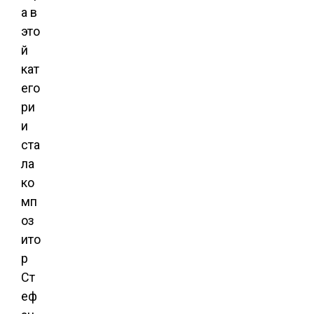
а в
это
й
кат
его
ри
и
ста
ла
ко
мп
оз
ито
р
Ст
еф