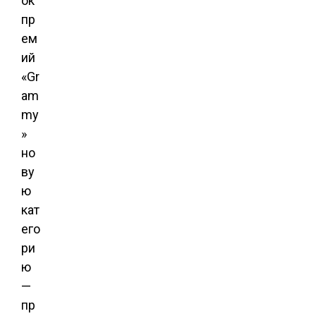
ок
пр
ем
ий
«Gr
am
my
»
но
ву
ю
кат
его
ри
ю
—
пр