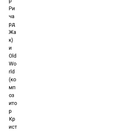
р
Ри
ча
рд
Жа
к)
и
Old
Wo
rld
(ко
мп
оз
ито
р
Кр
ист