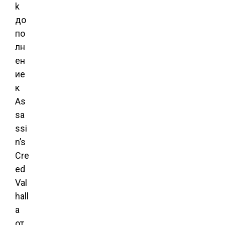
k
до
по
лн
ен
ие
к
As
sa
ssi
n’s
Cre
ed
Val
hall
a
от