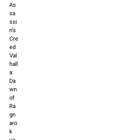
As
sa
ssi
n’s
Cre
ed
Val
hall
a:
Da
wn
of
Ra
gn
aro
k
на