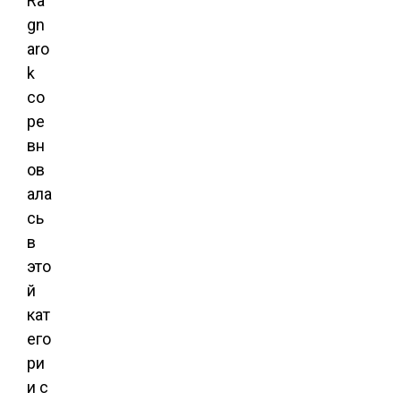
Ra
gn
aro
k
со
ре
вн
ов
ала
сь
в
это
й
кат
его
ри
и с