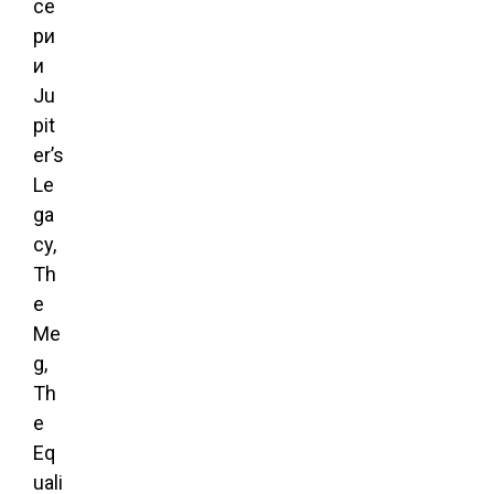
се
ри
и
Ju
pit
er’s
Le
ga
cy,
Th
e
Me
g,
Th
e
Eq
uali