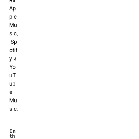
Ap
ple
Mu
sic,
Sp
otif
y и
Yo
uT
ub
e
Mu
sic.
In
th