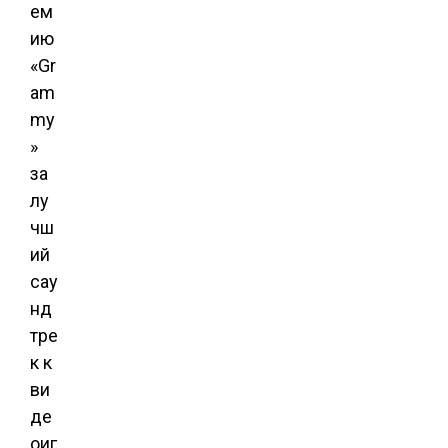
ем
ию
«Gr
am
my
»
за
лу
чш
ий
сау
нд
тре
к к
ви
де
оиг