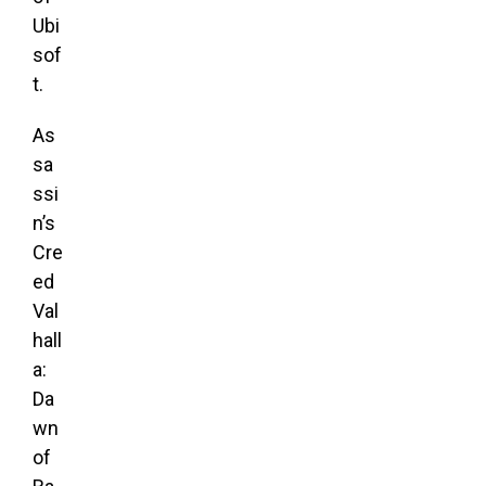
Ubi
sof
t.
As
sa
ssi
n’s
Cre
ed
Val
hall
a:
Da
wn
of