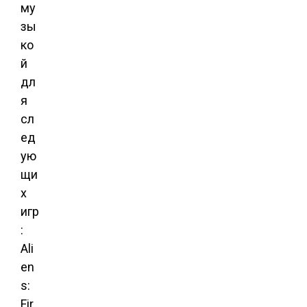
му
зы
ко
й
дл
я
сл
ед
ую
щи
х
игр
:
Ali
en
s:
Fir