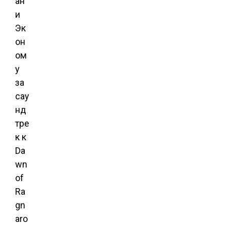
ан
и
Эк
он
ом
у
за
сау
нд
тре
к к
Da
wn
of
Ra
gn
aro