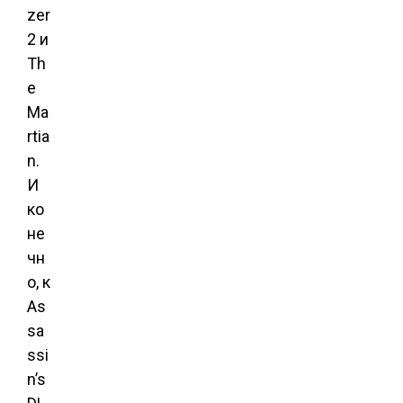
zer
2 и
Th
e
Ma
rtia
n.
И
ко
не
чн
о, к
As
sa
ssi
n’s