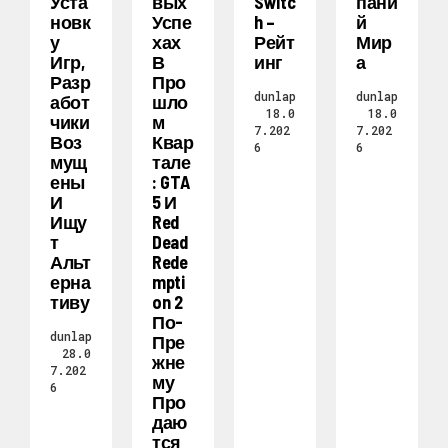
Уста
Вых
Switc
Пани
Новк
Успе
H –
Й
У
Хах
Рейт
Мир
Игр,
В
Инг
А
Разр
Про
dunlap
dunlap
Абот
Шло
18.0
18.0
Чики
М
7.202
7.202
Воз
Квар
6
6
Мущ
Тале
Ены
: GTA
И
5 И
Ищу
Red
Т
Dead
Альт
Rede
Ерна
Mpti
Тиву
On 2
По-
dunlap
Пре
28.0
Жне
7.202
Му
6
Про
Даю
Тся