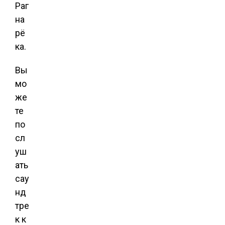
Раг
на
рё
ка.
Вы
мо
же
те
по
сл
уш
ать
сау
нд
тре
к к