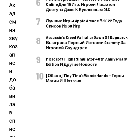
Online Для 15 Игр. Игроки Лишатся
Ак
Доступа Даже К Купленным DLC
ад
Лучшие Игры Apple Arcade В 2022 Году.
ем
Список Из 30 Игр.
ия
Assassin’s Creed Valhalla: Dawn Of Ragnarok
зву
Выиграла Первый Истории Grammy За
коз
Игровой Саундтрек
ап
Microsoft Flight Simulator 40th Anniversary
ис
Edition И Другие Новости
и
[Обзор] Tiny Tina’s Wonderlands – Герои
до
Магии И Шотгана
ба
ви
ла
в
сп
ис