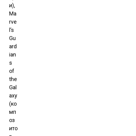
и),
Ma
rve
l’s
Gu
ard
ian
s
of
the
Gal
axy
(ко
мп
оз
ито