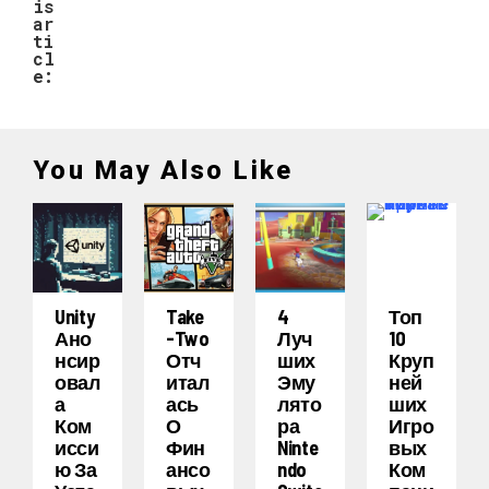
is
ar
ti
cl
e:
You May Also Like
Unity
Take
4
Топ
Ано
-Two
Луч
10
Нсир
Отч
Ших
Круп
Овал
Итал
Эму
Ней
А
Ась
Лято
Ших
Ком
О
Ра
Игро
Исси
Фин
Ninte
Вых
Ю За
Ансо
Ndo
Ком