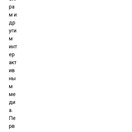
ра
м и
др
уги
м
инт
ер
акт
ив
ны
м
ме
ди
а.
Пе
рв