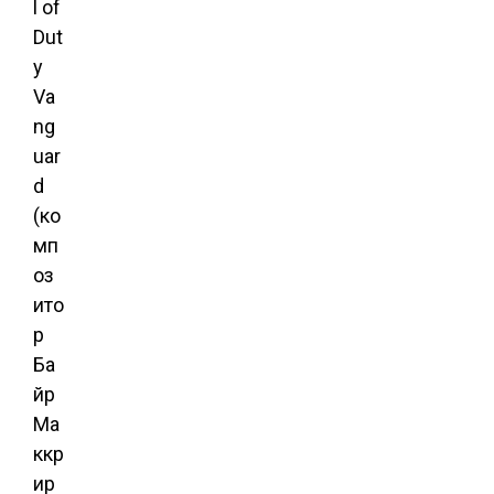
l of
Dut
y
Va
ng
uar
d
(ко
мп
оз
ито
р
Ба
йр
Ма
ккр
ир