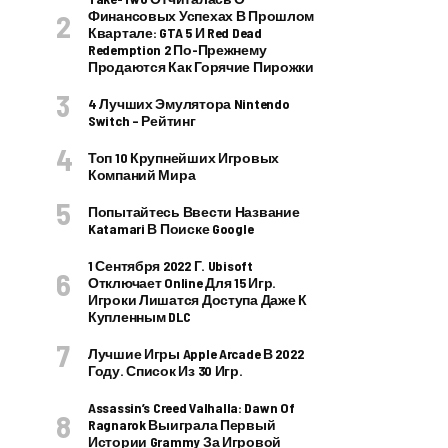
Финансовых Успехах В Прошлом
Квартале: GTA 5 И Red Dead
Redemption 2 По-Прежнему
Продаются Как Горячие Пирожки
4 Лучших Эмулятора Nintendo
Switch – Рейтинг
Топ 10 Крупнейших Игровых
Компаний Мира
Попытайтесь Ввести Название
Katamari В Поиске Google
1 Сентября 2022 Г. Ubisoft
Отключает Online Для 15 Игр.
Игроки Лишатся Доступа Даже К
Купленным DLC
Лучшие Игры Apple Arcade В 2022
Году. Список Из 30 Игр.
Assassin’s Creed Valhalla: Dawn Of
Ragnarok Выиграла Первый
Истории Grammy За Игровой