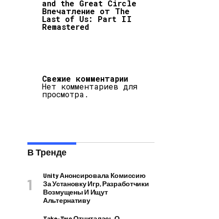
and the Great Circle
Впечатление от The
Last of Us: Part II
Remastered
Свежие комментарии
Нет комментариев для
просмотра.
В Тренде
Unity Анонсировала Комиссию
За Установку Игр, Разработчики
Возмущены И Ищут
Альтернативу
Take-Two Отчиталась О