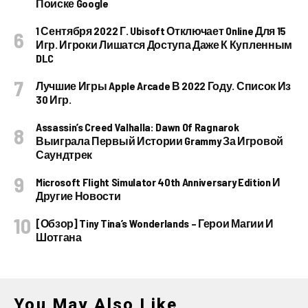
Поиске Google
1 Сентября 2022 Г. Ubisoft Отключает Online Для 15
Игр. Игроки Лишатся Доступа Даже К Купленным
DLC
Лучшие Игры Apple Arcade В 2022 Году. Список Из
30 Игр.
Assassin’s Creed Valhalla: Dawn Of Ragnarok
Выиграла Первый Истории Grammy За Игровой
Саундтрек
Microsoft Flight Simulator 40th Anniversary Edition И
Другие Новости
[Обзор] Tiny Tina’s Wonderlands – Герои Магии И
Шотгана
You May Also Like