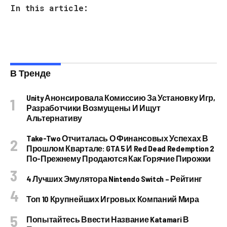
In this article:
В Тренде
Unity Анонсировала Комиссию За Установку Игр,
Разработчики Возмущены И Ищут
Альтернативу
Take-Two Отчиталась О Финансовых Успехах В
Прошлом Квартале: GTA 5 И Red Dead Redemption 2
По-Прежнему Продаются Как Горячие Пирожки
4 Лучших Эмулятора Nintendo Switch – Рейтинг
Топ 10 Крупнейших Игровых Компаний Мира
Попытайтесь Ввести Название Katamari В