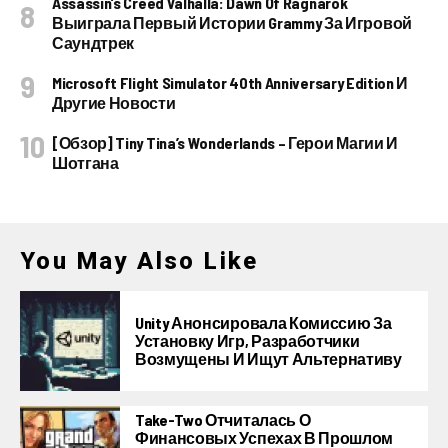
Assassin’s Creed Valhalla: Dawn Of Ragnarok
Выиграла Первый Истории Grammy За Игровой
Саундтрек
Microsoft Flight Simulator 40th Anniversary Edition И
Другие Новости
[Обзор] Tiny Tina’s Wonderlands – Герои Магии И
Шотгана
You May Also Like
Unity Анонсировала Комиссию За
Установку Игр, Разработчики
Возмущены И Ищут Альтернативу
Take-Two Отчиталась О
Финансовых Успехах В Прошлом