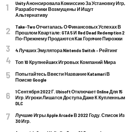
Unity Анонсировала Комиссию За Установку Игр,
Разработчики Возмущены И Ищут
Альтернативу
Take-Two Отчиталась О Финансовых Успехах В
Прошлом Квартале: GTA 5 И Red Dead Redemption 2
По-Прежнему Продаются Как Горячие Пирожки
4 Лучших Эмулятора Nintendo Switch – Рейтинг
Топ 10 Крупнейших Игровых Компаний Мира
Попытайтесь Ввести Название Katamari В
Поиске Google
1 Сентября 2022 Г. Ubisoft Отключает Online Для 15
Игр. Игроки Лишатся Доступа Даже К Купленным
DLC
Лучшие Игры Apple Arcade В 2022 Году. Список Из
30 Игр.