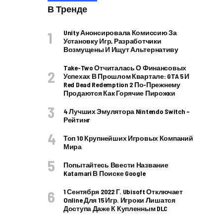
В Тренде
Unity Анонсировала Комиссию За
Установку Игр, Разработчики
Возмущены И Ищут Альтернативу
Take-Two Отчиталась О Финансовых
Успехах В Прошлом Квартале: GTA 5 И
Red Dead Redemption 2 По-Прежнему
Продаются Как Горячие Пирожки
4 Лучших Эмулятора Nintendo Switch –
Рейтинг
Топ 10 Крупнейших Игровых Компаний
Мира
Попытайтесь Ввести Название
Katamari В Поиске Google
1 Сентября 2022 Г. Ubisoft Отключает
Online Для 15 Игр. Игроки Лишатся
Доступа Даже К Купленным DLC