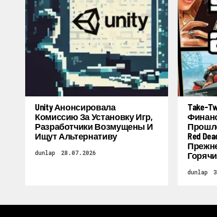
Unity Анонсировала
Take-T
Комиссию За Установку Игр,
Финанс
Разработчики Возмущены И
Прошло
Ищут Альтернативу
Red Dea
Прежне
dunlap
28.07.2026
Горячи
dunlap