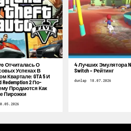
wo Отчиталась О
4 Лучших Эмулятора Ni
овых Успехах В
Switch – Рейтинг
м Квартале: GTA 5 И
dunlap
18.07.2026
d Redemption 2 По-
му Продаются Как
е Пирожки
30.05.2026