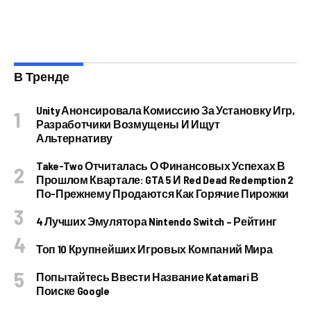
В Тренде
Unity Анонсировала Комиссию За Установку Игр,
Разработчики Возмущены И Ищут
Альтернативу
Take-Two Отчиталась О Финансовых Успехах В
Прошлом Квартале: GTA 5 И Red Dead Redemption 2
По-Прежнему Продаются Как Горячие Пирожки
4 Лучших Эмулятора Nintendo Switch – Рейтинг
Топ 10 Крупнейших Игровых Компаний Мира
Попытайтесь Ввести Название Katamari В
Поиске Google