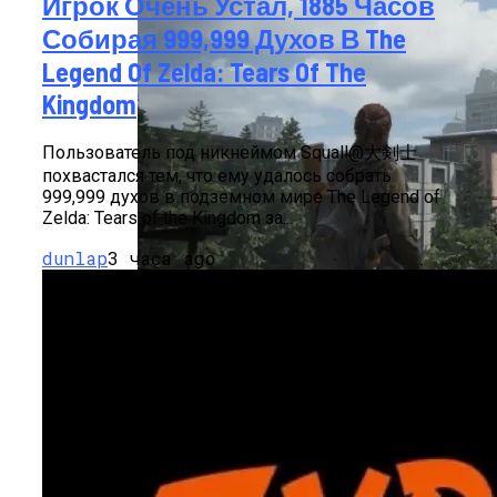
Игрок Очень Устал, 1885 Часов
Собирая 999,999 Духов В The
Legend Of Zelda: Tears Of The
Kingdom
Пользователь под никнеймом Squall@大剣士
похвастался тем, что ему удалось собрать
999,999 духов в подземном мире The Legend of
Zelda: Tears of the Kingdom за...
dunlap
3 часа ago
Впечатление От The Last Of Us: Part II
Remastered