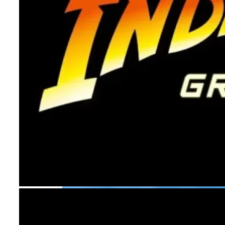
Обзор Prince Of Persia: The Lost Crown.
Сказка Не О Принце