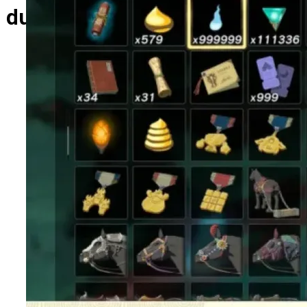
ИГРЫ И РАЗВЛЕЧЕНИЯ
dunlap.ru
Игрок Очень Устал, 1885 Часов Собирая
999,999 Духов В The Legend Of Zelda: Tears
Of The Kingdom