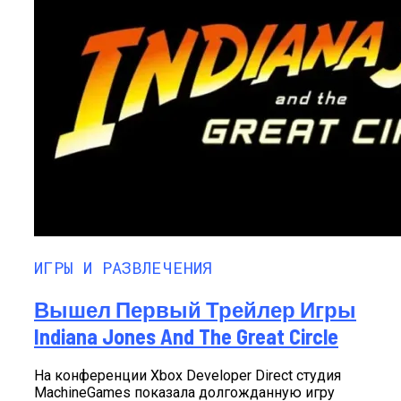
Советы По Торговле Скинами CS2. Как
Трейдить Скины?
ИГРЫ И РАЗВЛЕЧЕНИЯ
Вышел Первый Трейлер Игры
Indiana Jones And The Great Circle
На конференции Xbox Developer Direct студия
MachineGames показала долгожданную игру