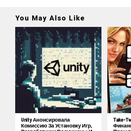
You May Also Like
Unity Анонсировала
Take-T
Комиссию За Установку Игр,
Финанс