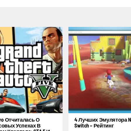
wo Отчиталась О
4 Лучших Эмулятора Ni
овых Успехах В
Switch – Рейтинг