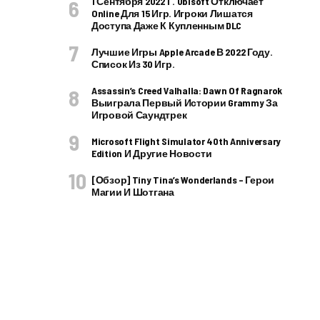
1 Сентября 2022 Г. Ubisoft Отключает
Online Для 15 Игр. Игроки Лишатся
Доступа Даже К Купленным DLC
Лучшие Игры Apple Arcade В 2022 Году.
Список Из 30 Игр.
Assassin’s Creed Valhalla: Dawn Of Ragnarok
Выиграла Первый Истории Grammy За
Игровой Саундтрек
Microsoft Flight Simulator 40th Anniversary
Edition И Другие Новости
[Обзор] Tiny Tina’s Wonderlands – Герои
Магии И Шотгана