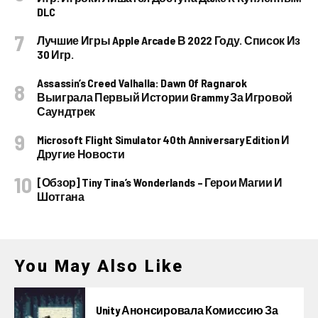
DLC
Лучшие Игры Apple Arcade В 2022 Году. Список Из
30 Игр.
Assassin’s Creed Valhalla: Dawn Of Ragnarok
Выиграла Первый Истории Grammy За Игровой
Саундтрек
Microsoft Flight Simulator 40th Anniversary Edition И
Другие Новости
[Обзор] Tiny Tina’s Wonderlands – Герои Магии И
Шотгана
You May Also Like
Unity Анонсировала Комиссию За