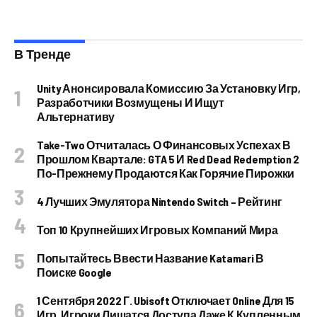
В Тренде
Unity Анонсировала Комиссию За Установку Игр,
Разработчики Возмущены И Ищут
Альтернативу
Take-Two Отчиталась О Финансовых Успехах В
Прошлом Квартале: GTA 5 И Red Dead Redemption 2
По-Прежнему Продаются Как Горячие Пирожки
4 Лучших Эмулятора Nintendo Switch – Рейтинг
Топ 10 Крупнейших Игровых Компаний Мира
Попытайтесь Ввести Название Katamari В
Поиске Google
1 Сентября 2022 Г. Ubisoft Отключает Online Для 15
Игр. Игроки Лишатся Доступа Даже К Купленным