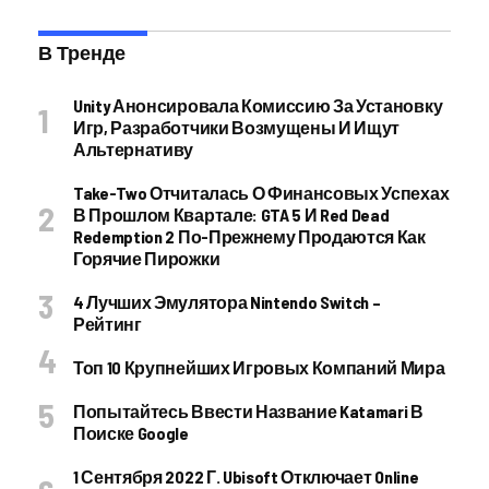
В Тренде
Unity Анонсировала Комиссию За Установку
Игр, Разработчики Возмущены И Ищут
Альтернативу
Take-Two Отчиталась О Финансовых Успехах
В Прошлом Квартале: GTA 5 И Red Dead
Redemption 2 По-Прежнему Продаются Как
Горячие Пирожки
4 Лучших Эмулятора Nintendo Switch –
Рейтинг
Топ 10 Крупнейших Игровых Компаний Мира
Попытайтесь Ввести Название Katamari В
Поиске Google
1 Сентября 2022 Г. Ubisoft Отключает Online