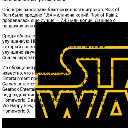
Google Работает Над Новым Игровым
Обе игры завоевали благосклонность игроков. Risk of
Сервисом YouTube Playables
Rain было продано 1,64 миллиона копий. Risk of Rain 2
продавалась еще лучше — 7,45 млн копий. Данные о
продажах взяты у SteamSpy.
Среди обновлений Risk of Rain Returns обещает
улучшенную HD-пиксельную графику; обновленный код,
который позволяет добавлять новые механики;
улучшено звучание и новые музыкальные треки;
Сбалансировать; новые герои и их способности.
Из обращения разработчиков от Hopoo Games стало
известно, что несколько недель назад Gearbox
Entertainment приобрела права на Risk of Rain, но Hopoo
Games остается разработчиком Risk of Rain Returns.
Gearbox Entertainment является издательским
подразделением Gearbox Software с такими играми, как
Homeworld: Deserts of Kharak, Bulletstorm: Full Clip Edition,
We Happy Few, Earthfall, Godfall, Tribes of Midgard и
Homeworld 3.