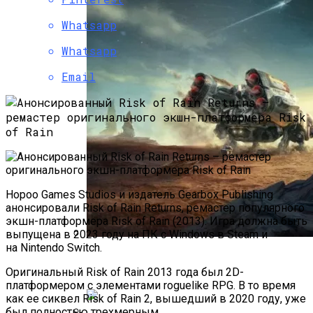
Whatsapp
Whatsapp
Email
Hopoo Games Studios и издатель Gearbox Publishing
анонсировали Risk of Rain Returns, ремастер популярного
экшн-платформера Risk of Rain (2013). Игра должна быть
выпущена в 2023 году на ПК с Windows в Steam и
на Nintendo Switch.
AMD Стала Эксклюзивным Партнером
Starfield На ПК
Оригинальный Risk of Rain 2013 года был 2D-
платформером с элементами roguelike RPG. В то время
как ее сиквел Risk of Rain 2, вышедший в 2020 году, уже
был полностью трехмерным.