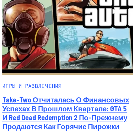
ИГРЫ И РАЗВЛЕЧЕНИЯ
Take-Two Отчиталась О Финансовых
Успехах В Прошлом Квартале: GTA 5
И Red Dead Redemption 2 По-Прежнему
Продаются Как Горячие Пирожки