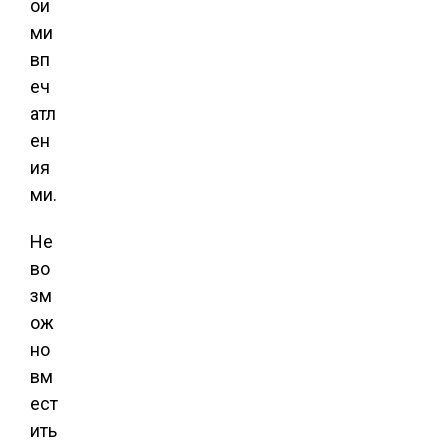
ои
ми
вп
еч
атл
ен
ия
ми.
Не
во
зм
ож
но
вм
ест
ить