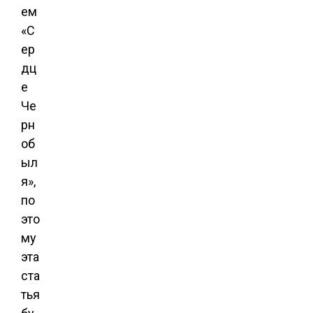
ем
«С
ер
дц
е
Че
рн
об
ыл
я»,
по
это
му
эта
ста
тья