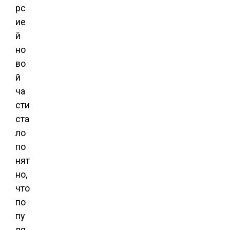
рс
ие
й
но
во
й
ча
сти
ста
ло
по
нят
но,
что
по
пу
ля