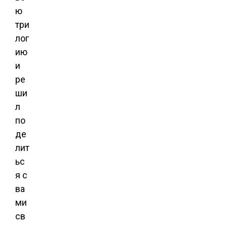
ю
три
лог
ию
и
ре
ши
л
по
де
лит
ьс
я с
ва
ми
св