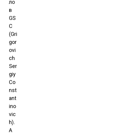
ло
в
GS
C
(Gri
gor
ovi
ch
Ser
giy
Co
nst
ant
ino
vic
h).
А