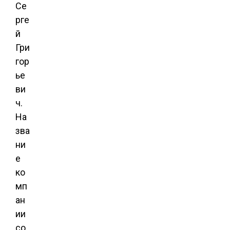
Се
рге
й
Гри
гор
ье
ви
ч.
На
зва
ни
е
ко
мп
ан
ии
со