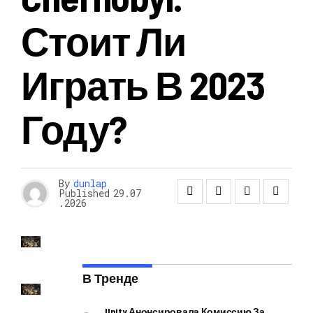
Стоит Ли
Играть В 2023
Году?
By
dunlap
Published
29.07
.2026
В Тренде
Unity Анонсировала Комиссию За