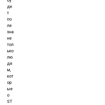
бу
де
т
по
ле
зна
не
тол
ько
лю
дя
м,
кот
ор
ые
о
ST