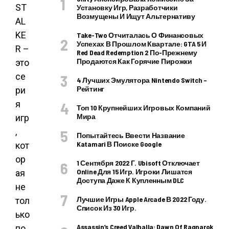
ST
Установку Игр, Разработчики
Возмущены И Ищут Альтернативу
AL
KE
Take-Two Отчиталась О Финансовых
Успехах В Прошлом Квартале: GTA 5 И
R –
Red Dead Redemption 2 По-Прежнему
Продаются Как Горячие Пирожки
это
се
4 Лучших Эмулятора Nintendo Switch –
Рейтинг
ри
я
Топ 10 Крупнейших Игровых Компаний
Мира
игр
,
Попытайтесь Ввести Название
Katamari В Поиске Google
кот
ор
1 Сентября 2022 Г. Ubisoft Отключает
Online Для 15 Игр. Игроки Лишатся
ая
Доступа Даже К Купленным DLC
не
Лучшие Игры Apple Arcade В 2022 Году.
тол
Список Из 30 Игр.
ько
Assassin’s Creed Valhalla: Dawn Of Ragnarok
по