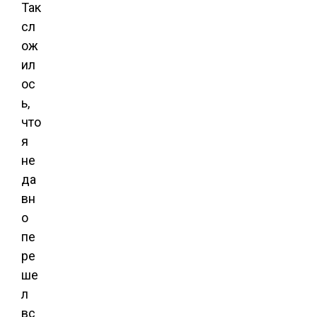
Так
сл
ож
ил
ос
ь,
что
я
не
да
вн
о
пе
ре
ше
л
вс