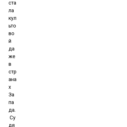
ста
ла
кул
ьто
во
й
да
же
в
стр
ана
х
За
па
да.
Су
дя