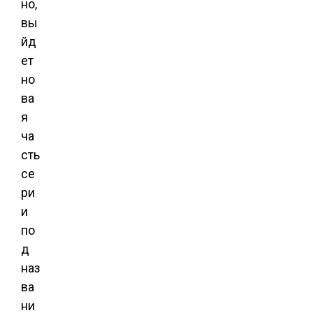
но,
вы
йд
ет
но
ва
я
ча
сть
се
ри
и
по
д
наз
ва
ни