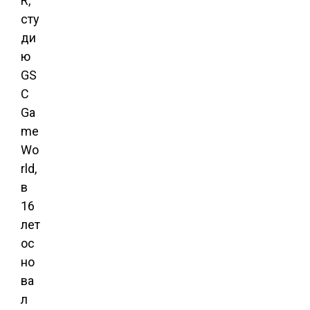
R,
сту
ди
ю
GS
C
Ga
me
Wo
rld,
в
16
лет
ос
но
ва
л