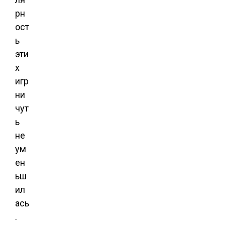
рн
ост
ь
эти
х
игр
ни
чут
ь
не
ум
ен
ьш
ил
ась
.