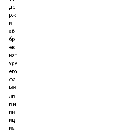
де
рж
ит
аб
бр
ев
иат
уру
его
фа
ми
ли
и и
ин
иц
иа