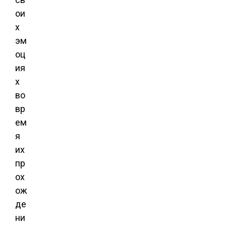
ои
х
эм
оц
ия
х
во
вр
ем
я
их
пр
ох
ож
де
ни