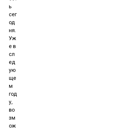
ь
сег
од
ня.
Уж
е в
сл
ед
ую
ще
м
год
у,
во
зм
ож