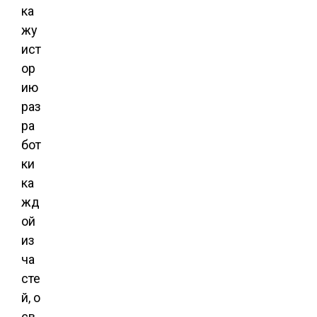
ка
жу
ист
ор
ию
раз
ра
бот
ки
ка
жд
ой
из
ча
сте
й, о
св