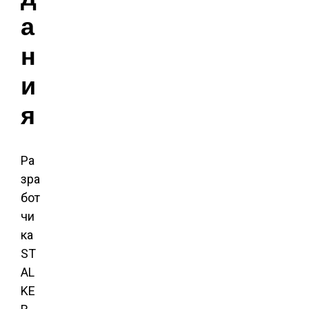
а
н
и
я
Ра
зра
бот
чи
ка
ST
AL
KE