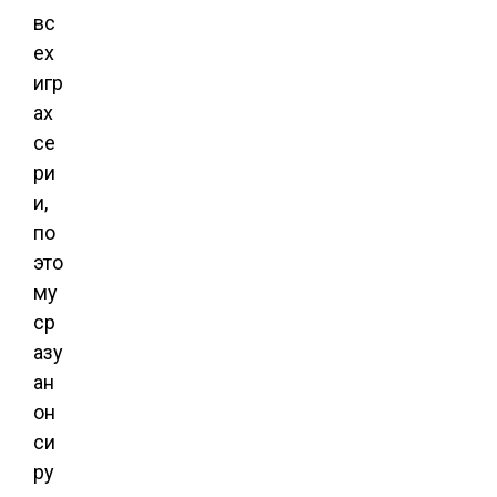
вс
ех
игр
ах
се
ри
и,
по
это
му
ср
азу
ан
он
си
ру