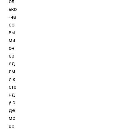
ол
ько
-ча
со
вы
ми
оч
ер
ед
ям
и к
сте
нд
у с
де
мо
ве