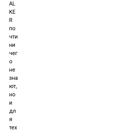
AL
KE
R
по
чти
ни
чег
о
не
зна
ют,
но
и
дл
я
тех
,