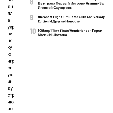
Выиграла Первый Истории Grammy За
дн
Игровой Саундтрек
ял
Microsoft Flight Simulator 40th Anniversary
а
Edition И Другие Новости
укр
[Обзор] Tiny Tina’s Wonderlands – Герои
аи
Магии И Шотгана
нс
ку
ю
игр
ов
ую
ин
ду
стр
ию,
но