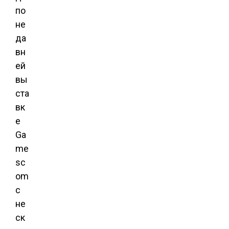
по
не
да
вн
ей
вы
ста
вк
е
Ga
me
sc
om
с
не
ск