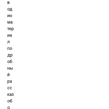
в
од
ин
ма
тер
иа
л
по
др
об
ны
й
ра
сс
каз
об
о