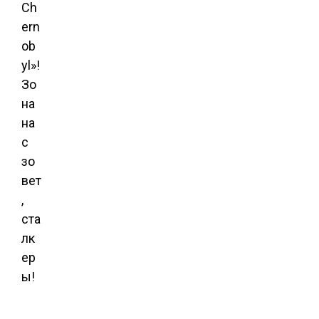
Ch
ern
ob
yl»!
Зо
на
на
с
зо
вет
,
ста
лк
ер
ы!