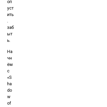
оп
уст
ить
.
заб
ыт
ь.
На
чн
ём
с
«S
ha
do
w
of