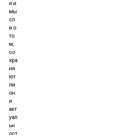
я и
мы
сл
и о
то
м,
со
хра
ня
ют
ли
он
и
акт
уал
ьн
ост