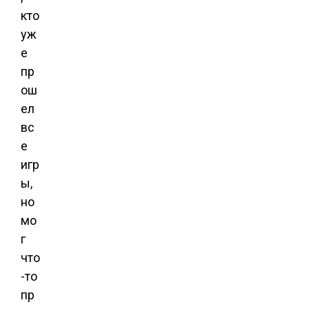
кто
уж
е
пр
ош
ел
вс
е
игр
ы,
но
мо
г
что
-то
пр