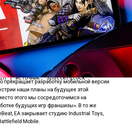
in | Источник: Shutterstock
что прекращает разработку мобильной версии
ндустрии наши планы на будущее этой
место этого мы сосредоточимся на
работке будущих игр франшизы». В то же
eat, EA закрывает студию Industrial Toys,
ttlefield Mobile.