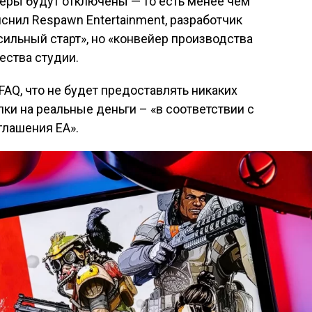
рверы будут отключены — то есть менее чем
яснил Respawn Entertainment, разработчик
«сильный старт», но «конвейер производства
чества студии.
FAQ, что не будет предоставлять никаких
ки на реальные деньги – «в соответствии с
глашения EA».