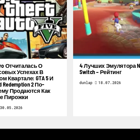
wo Отчиталась О
4 Лучших Эмулятора Ni
овых Успехах В
Switch – Рейтинг
м Квартале: GTA 5 И
dunlap
18.07.2026
d Redemption 2 По-
му Продаются Как
е Пирожки
30.05.2026