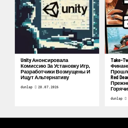
Unity Анонсировала
Take-T
Комиссию За Установку Игр,
Финанс
Разработчики Возмущены И
Прошло
Ищут Альтернативу
Red Dea
Прежне
dunlap
28.07.2026
Горячи
dunlap