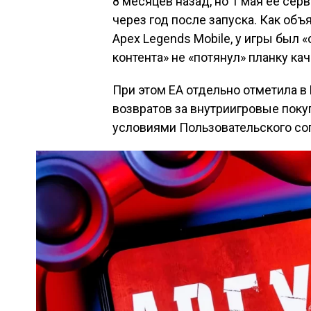
8 месяцев назад, но 1 мая ее се
через год после запуска. Как объ
Apex Legends Mobile, у игры был 
контента» не «потянул» планку ка
При этом EA отдельно отметила в 
возвратов за внутриигровые покуп
условиями Пользовательского со