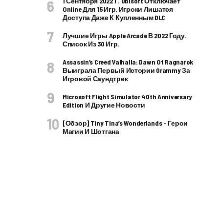
1 Сентября 2022 Г. Ubisoft Отключает
Online Для 15 Игр. Игроки Лишатся
Доступа Даже К Купленным DLC
Лучшие Игры Apple Arcade В 2022 Году.
Список Из 30 Игр.
Assassin’s Creed Valhalla: Dawn Of Ragnarok
Выиграла Первый Истории Grammy За
Игровой Саундтрек
Microsoft Flight Simulator 40th Anniversary
Edition И Другие Новости
[Обзор] Tiny Tina’s Wonderlands – Герои
Магии И Шотгана