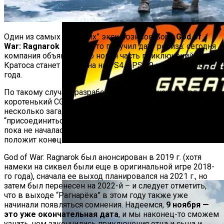
Один из самых “громких” эксклюзивов Sony,
God of
War: Ragnarok
наконец-то получил дату релиза: сегодня
компания объявила, что новая часть приключений
Кратоса станет доступна на PS4 и PS5 9 ноября этого
года.
По такому случаю разработчик также обнародовал
коротенький CGI-трейлер игры, в описании к которому
несколько загадочно призывает поклонников цикла
“присоединиться к Кратосу и Атрею в поисках ответов,
пока не началась битва с пророчествами, которая
положит конец света”.
God of War: Ragnarok был анонсирован в 2019 г. (хотя
Вышел Первый Трейлер Игры Indiana
намеки на сиквел были еще в оригинальной игре 2018-
Jones And The Great Circle
го года), сначала ее выход планировался на 2021 г., но
затем был перенесен на 2022-й – и следует отметить,
что в выходе “Рагнарёка” в этом году также уже
начинали появляться сомнения. Надеемся,
9 ноября —
это уже окончательная дата
, и мы наконец-то сможем
узнать, чем закончились приключения отца и сына и