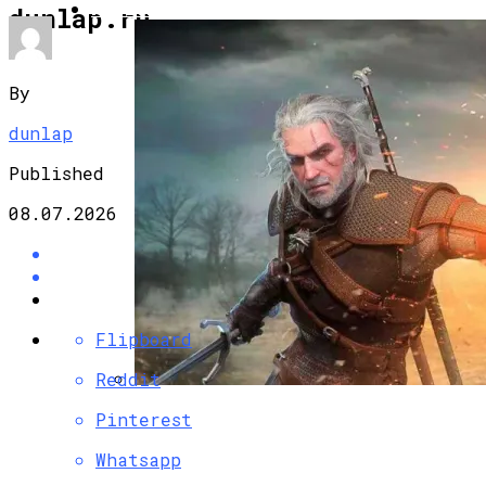
ИГРЫ И РАЗВЛЕЧЕНИЯ
dunlap.ru
By
dunlap
Published
08.07.2026
Flipboard
Reddit
CD Projekt Начнет Производственную
Pinterest
Фазу Следующего The Witcher В 2024
Whatsapp
Году